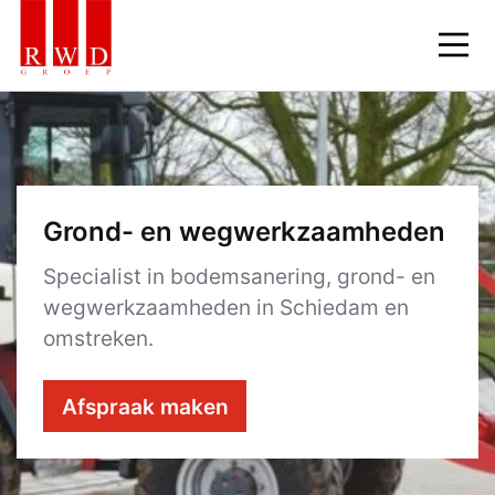
Skip
to
content
Grond- en wegwerkzaamheden
Specialist in bodemsanering, grond- en
wegwerkzaamheden in Schiedam en
omstreken.
Afspraak maken